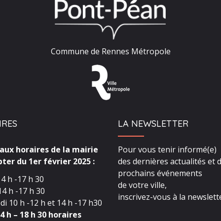
Commune de Rennes Métropole
IRES
LA NEWSLETTER
ux horaires de la mairie
Pour vous tenir informé(e)
ter du 1er février 2025 :
des dernières actualités et 
prochains événements
4 h -17 h 30
de votre ville,
4 h -17 h 30
inscrivez-vous à la newslette
i 10 h -12 h et 14 h -17 h30
4 h – 18 h 30 horaires