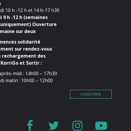
s
i 10 h -12 h et 14 h-17 h30
 9 h -12 h (semaines
 uniquement) Ouverture
maine sur deux
ences solidarité
ment sur rendez-vous
e rechargement des
KorriGo et Sortir :
après-midi : 14h00 – 17h30
di matin : 10h00 – 12h00
S’INSCRIRE
Lien
Lien
Lien
Lien