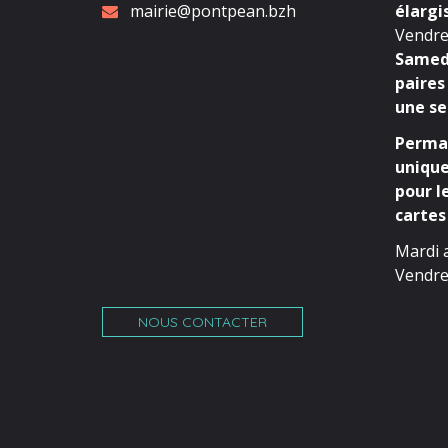
mairie@pontpean.bzh
élargi
Vendred
Samedi
paires
une se
Perman
unique
pour l
cartes 
Mardi 
Vendre
NOUS CONTACTER