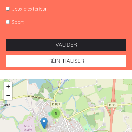
Jeux d'extérieur
Sport
VALIDER
RÉINITIALISER
+
−
5