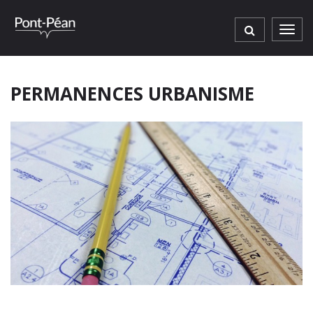
Gestion des traceurs
Men
PERMANENCES URBANISME