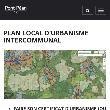
Gestion des traceurs
Men
PLAN LOCAL D’URBANISME
INTERCOMMUNAL
FAIRE SON CERTIFICAT D’URBANISME (OU