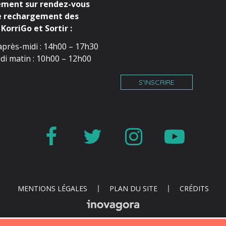
ment sur rendez-vous
e rechargement des
KorriGo et Sortir :
après-midi : 14h00 – 17h30
di matin : 10h00 – 12h00
S’INSCRIRE
Lien
Lien
Lien
Lien
vers
vers
vers
vers
le
le
le
la
compte
compte
compte
cha
MENTIONS LÉGALES
PLAN DU SITE
CRÉDITS
Facebook
Twitter
Instagr
You