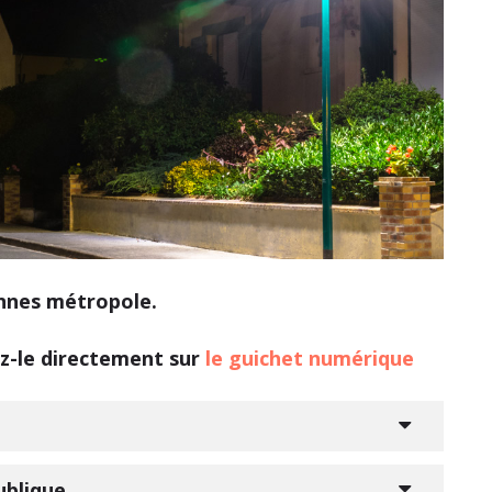
nnes métropole.
ez-le directement sur
le guichet numérique
ublique