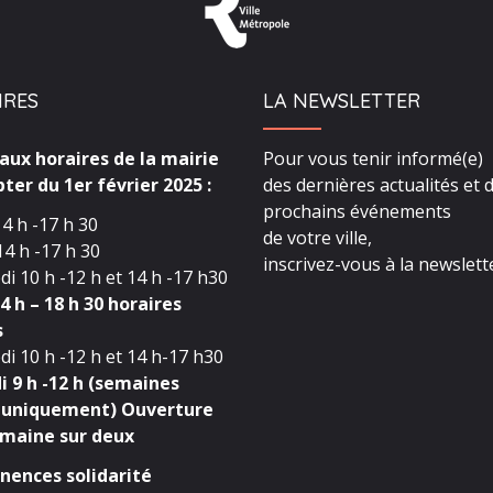
IRES
LA NEWSLETTER
ux horaires de la mairie
Pour vous tenir informé(e)
ter du 1er février 2025 :
des dernières actualités et 
prochains événements
4 h -17 h 30
de votre ville,
4 h -17 h 30
inscrivez-vous à la newslette
i 10 h -12 h et 14 h -17 h30
4 h – 18 h 30 horaires
s
i 10 h -12 h et 14 h-17 h30
 9 h -12 h (semaines
 uniquement) Ouverture
maine sur deux
ences solidarité