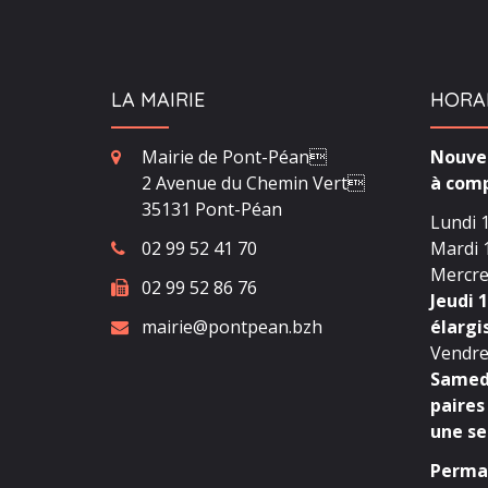
LA MAIRIE
HORA
Mairie de Pont-Péan
Nouvea
2 Avenue du Chemin Vert
à comp
35131 Pont-Péan
Lundi 1
02 99 52 41 70
Mardi 1
Mercred
02 99 52 86 76
Jeudi 1
mairie@pontpean.bzh
élargi
Vendred
Samedi
paires
une se
Perman