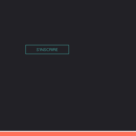
S’INSCRIRE
îne
am
tube