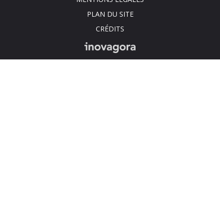
compte
compte
compte
cha
PLAN DU SITE
Facebook
Twitter
Instagr
You
CRÉDITS