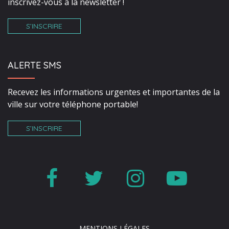
inscrivez-vous à la newsletter !
S’INSCRIRE
ALERTE SMS
Recevez les informations urgentes et importantes de la
ville sur votre téléphone portable!
S’INSCRIRE
Lien
Lien
Lien
Lien
vers
vers
vers
vers
le
le
le
la
MENTIONS LÉGALES