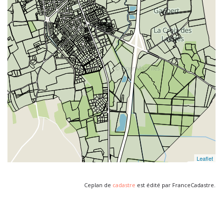
Ceplan de
cadastre
est édité par FranceCadastre.