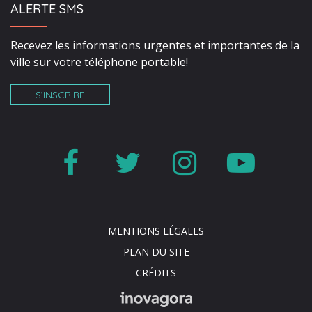
ALERTE SMS
Recevez les informations urgentes et importantes de la
ville sur votre téléphone portable!
S’INSCRIRE
Lien
Lien
Lien
Lien
vers
vers
vers
vers
le
le
le
la
MENTIONS LÉGALES
compte
compte
compte
cha
PLAN DU SITE
Facebook
Twitter
Instagr
You
CRÉDITS