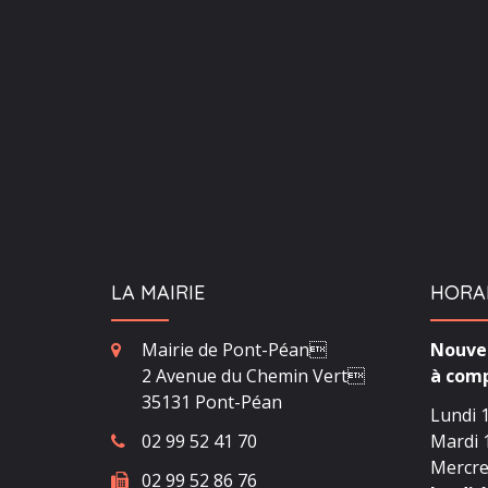
LA MAIRIE
HORA
Mairie de Pont-Péan
Nouvea
2 Avenue du Chemin Vert
à comp
35131 Pont-Péan
Lundi 1
02 99 52 41 70
Mardi 1
Mercred
02 99 52 86 76