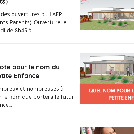
ts)
e des ouvertures du LAEP
ants Parents). Ouverture le
di de 8h45 à...
vote pour le nom du
etite Enfance
ombreux et nombreuses à
r le nom que portera le futur
nce...