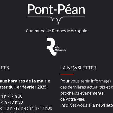
Commune de Rennes Métropole
IRES
LA NEWSLETTER
ux horaires de la mairie
Pour vous tenir informé(e)
ter du 1er février 2025 :
des dernières actualités et 
prochains événements
4 h -17 h 30
de votre ville,
4 h -17 h 30
inscrivez-vous à la newslette
i 10 h -12 h et 14 h -17 h30