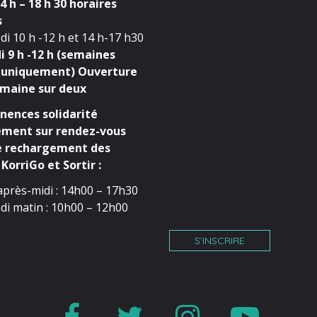
4 h – 18 h 30 horaires
s
i 10 h -12 h et 14 h-17 h30
 9 h -12 h (semaines
 uniquement) Ouverture
maine sur deux
ences solidarité
ment sur rendez-vous
e rechargement des
KorriGo et Sortir :
après-midi : 14h00 – 17h30
di matin : 10h00 – 12h00
S’INSCRIRE
Lien
Lien
Lien
Lien