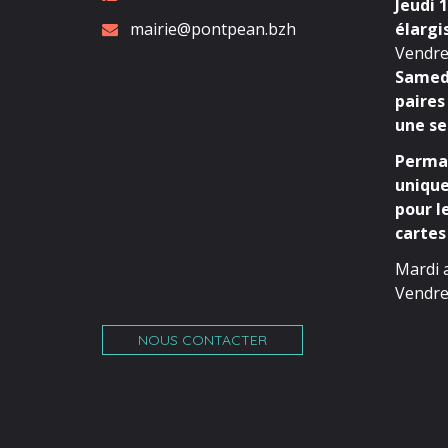
Jeudi 1
mairie@pontpean.bzh
élargi
Vendred
Samedi
paires
une se
Perman
unique
pour l
cartes 
Mardi 
Vendre
NOUS CONTACTER