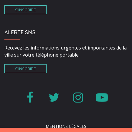
S’INSCRIRE
ALERTE SMS
Recevez les informations urgentes et importantes de la
ville sur votre téléphone portable!
S’INSCRIRE
Lien
Lien
Lien
Lien
vers
vers
vers
vers
le
le
le
la
MENTIONS LÉGALES