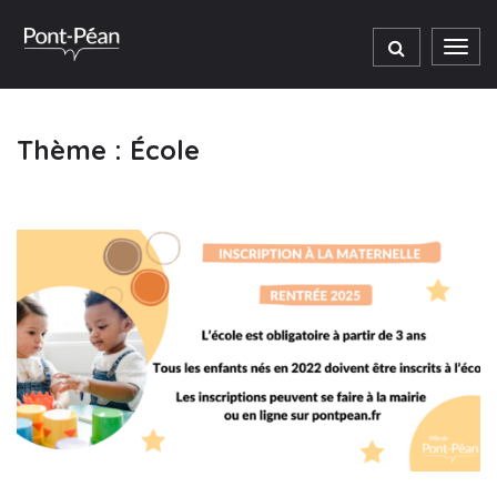
Gestion des traceurs
Men
Thème :
École