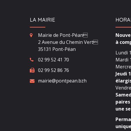
LA MAIRIE
HORA
Mairie de Pont-Péan
Nouvea
2 Avenue du Chemin Vert
à comp
35131 Pont-Péan
Lundi 1
02 99 52 41 70
Mardi 1
Mercred
02 99 52 86 76
Jeudi 1
mairie@pontpean.bzh
élargi
Vendred
Samedi
paires
une se
Perman
unique