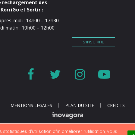
e rechargement des
KorriGo et Sortir :
après-midi : 14h00 – 17h30
di matin : 10h00 – 12h00
S’INSCRIRE
Lien
Lien
Lien
Lien
vers
vers
vers
vers
le
le
le
la
compte
compte
compte
cha
MENTIONS LÉGALES
PLAN DU SITE
CRÉDITS
Facebook
Twitter
Instagr
You
statistiques d'utilisation afin améliorer l'utilisation, vous