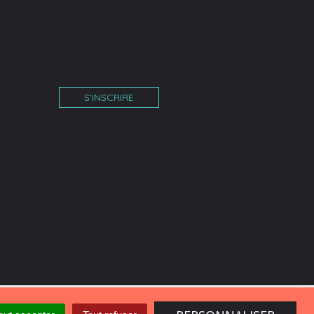
S’INSCRIRE
îne
am
tube