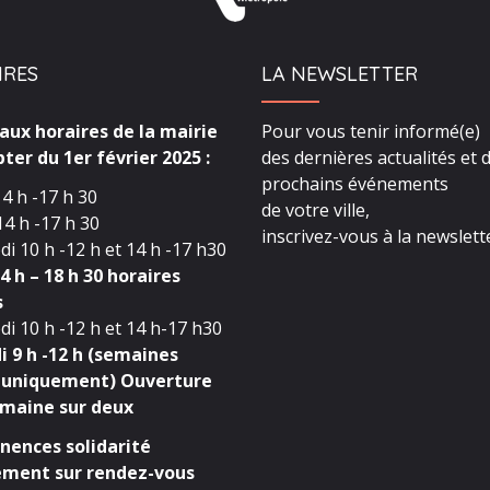
IRES
LA NEWSLETTER
ux horaires de la mairie
Pour vous tenir informé(e)
ter du 1er février 2025 :
des dernières actualités et 
prochains événements
4 h -17 h 30
de votre ville,
4 h -17 h 30
inscrivez-vous à la newslette
i 10 h -12 h et 14 h -17 h30
4 h – 18 h 30 horaires
s
i 10 h -12 h et 14 h-17 h30
 9 h -12 h (semaines
 uniquement) Ouverture
maine sur deux
ences solidarité
ment sur rendez-vous