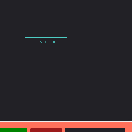
S’INSCRIRE
îne
am
tube