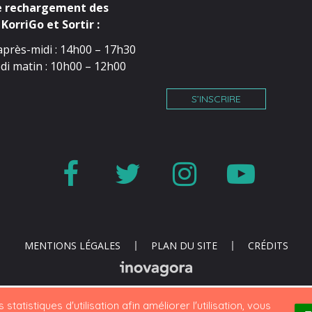
e rechargement des
KorriGo et Sortir :
après-midi : 14h00 – 17h30
di matin : 10h00 – 12h00
S’INSCRIRE
Lien
Lien
Lien
Lien
vers
vers
vers
vers
le
le
le
la
compte
compte
compte
cha
MENTIONS LÉGALES
PLAN DU SITE
CRÉDITS
Facebook
Twitter
Instagr
You
statistiques d'utilisation afin améliorer l'utilisation, vous