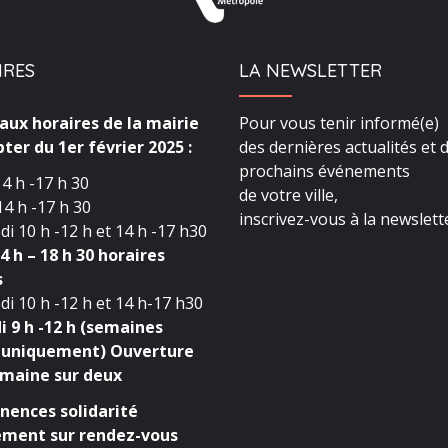
IRES
LA NEWSLETTER
ux horaires de la mairie
Pour vous tenir informé(e)
ter du 1er février 2025 :
des dernières actualités et 
prochains événements
4 h -17 h 30
de votre ville,
4 h -17 h 30
inscrivez-vous à la newslette
i 10 h -12 h et 14 h -17 h30
4 h – 18 h 30 horaires
s
i 10 h -12 h et 14 h-17 h30
 9 h -12 h (semaines
 uniquement) Ouverture
maine sur deux
ences solidarité
ment sur rendez-vous