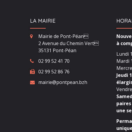
LA MAIRIE
HORA
Mairie de Pont-Péan
Nouvea
2 Avenue du Chemin Vert
à comp
35131 Pont-Péan
Lundi 1
02 99 52 41 70
Mardi 1
Mercred
02 99 52 86 76
Jeudi 1
mairie@pontpean.bzh
élargi
Vendred
Samedi
paires
une se
Perman
unique