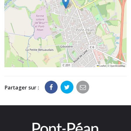
Leaflet
|
©
OpenStreetMap
Partager sur :