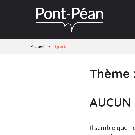
Gestion des traceurs
Accueil
Sport
Thème 
AUCUN 
Il semble que 