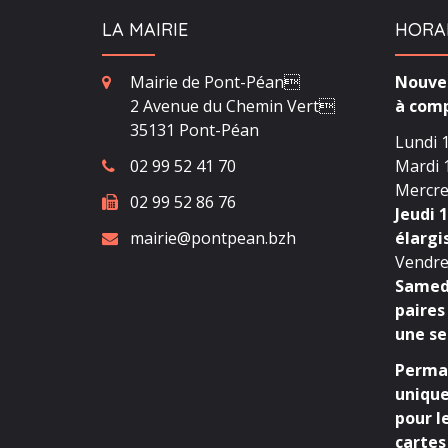
LA MAIRIE
HORA
Mairie de Pont-Péan
Nouvea
2 Avenue du Chemin Vert
à comp
35131 Pont-Péan
Lundi 1
02 99 52 41 70
Mardi 1
Mercred
02 99 52 86 76
Jeudi 1
mairie@pontpean.bzh
élargi
Vendred
Samedi
paires
une se
Perman
unique
pour l
cartes 