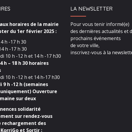
IRES
LA NEWSLETTER
ux horaires de la mairie
Pour vous tenir informé(e)
ter du 1er février 2025 :
des dernières actualités et 
prochains événements
4 h -17 h 30
de votre ville,
4 h -17 h 30
inscrivez-vous à la newslette
i 10 h -12 h et 14 h -17 h30
4 h – 18 h 30 horaires
s
i 10 h -12 h et 14 h-17 h30
 9 h -12 h (semaines
 uniquement) Ouverture
maine sur deux
ences solidarité
ment sur rendez-vous
e rechargement des
KorriGo et Sortir :