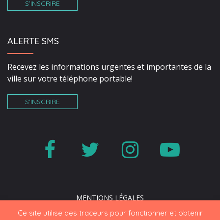
S’INSCRIRE
ALERTE SMS
Recevez les informations urgentes et importantes de la
ville sur votre téléphone portable!
S’INSCRIRE
Lien
Lien
Lien
Lien
vers
vers
vers
vers
le
le
le
la
MENTIONS LÉGALES
compte
compte
compte
cha
PLAN DU SITE
Ce site utilise des traceurs pour fonctionner et obtenir