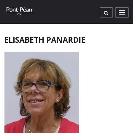
Gestion des traceurs
Men
ELISABETH PANARDIE