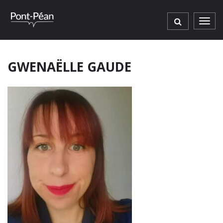
Gestion des traceurs
Men
GWENAËLLE GAUDE