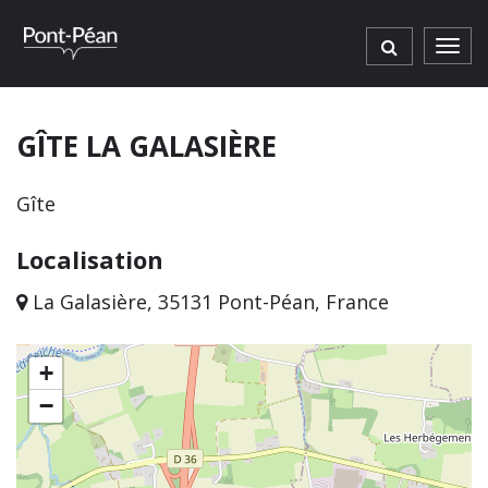
Gestion des traceurs
Men
GÎTE LA GALASIÈRE
Gîte
Localisation
La Galasière, 35131 Pont-Péan, France
+
−