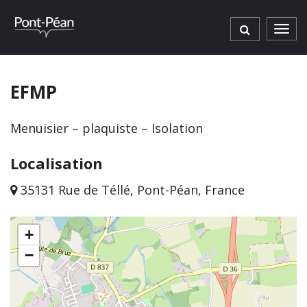
Gestion des traceurs
Men
EFMP
Menuisier – plaquiste – Isolation
Localisation
35131 Rue de Téllé, Pont-Péan, France
+
−