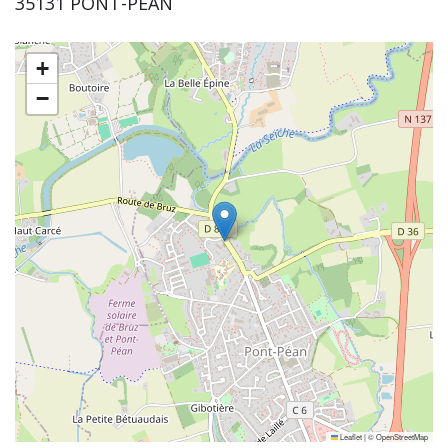
35131 PONT-PEAN
+
−
Leaflet
|
©
OpenStreetMap