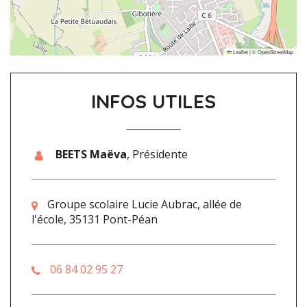
Leaflet
|
©
OpenStreetMap
INFOS UTILES
BEETS Maëva
,
Présidente
Groupe scolaire Lucie Aubrac, allée de
l'école, 35131 Pont-Péan
06 84 02 95 27