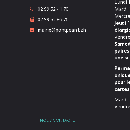
Lundi 1
02 99 52 41 70
Mardi 1
Mercred
02 99 52 86 76
Jeudi 1
mairie@pontpean.bzh
élargi
Vendred
Samedi
paires
une se
Perman
unique
pour l
cartes 
Mardi 
Vendre
NOUS CONTACTER