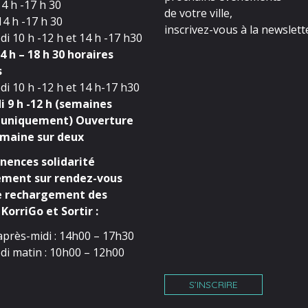
4 h -17 h 30
de votre ville,
4 h -17 h 30
inscrivez-vous à la newslette
i 10 h -12 h et 14 h -17 h30
4 h – 18 h 30 horaires
s
i 10 h -12 h et 14 h-17 h30
 9 h -12 h (semaines
 uniquement) Ouverture
maine sur deux
ences solidarité
ment sur rendez-vous
e rechargement des
KorriGo et Sortir :
après-midi : 14h00 – 17h30
di matin : 10h00 – 12h00
S’INSCRIRE