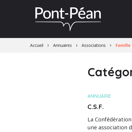
Gestion des traceurs
Accueil
Annuaires
Associations
Famille
Catégor
ANNUAIRE
C.S.F.
La Confédération 
une association 