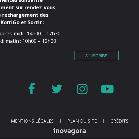
ences solidarité
ment sur rendez-vous
e rechargement des
KorriGo et Sortir :
après-midi : 14h00 – 17h30
di matin : 10h00 – 12h00
S’INSCRIRE
Lien
Lien
Lien
Lien
vers
vers
vers
vers
le
le
le
la
compte
compte
compte
cha
MENTIONS LÉGALES
PLAN DU SITE
CRÉDITS
Facebook
Twitter
Instagr
You