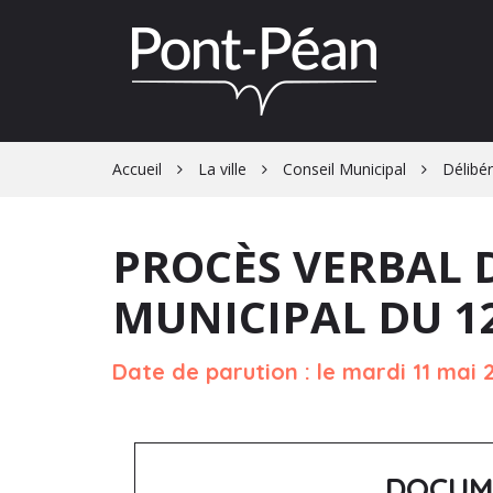
Gestion des traceurs
Accueil
La ville
Conseil Municipal
Délibér
PROCÈS VERBAL 
MUNICIPAL DU 12
Date de parution : le mardi 11 mai 
DOCUM