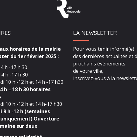
IRES
LA NEWSLETTER
ux horaires de la mairie
Pour vous tenir informé(e)
ter du 1er février 2025 :
des dernières actualités et 
prochains événements
4 h -17 h 30
de votre ville,
4 h -17 h 30
inscrivez-vous à la newslette
i 10 h -12 h et 14 h -17 h30
4 h – 18 h 30 horaires
s
i 10 h -12 h et 14 h-17 h30
 9 h -12 h (semaines
 uniquement) Ouverture
maine sur deux