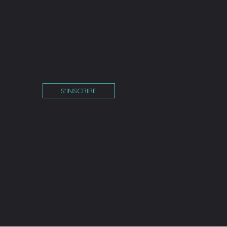
S’INSCRIRE
îne
am
tube