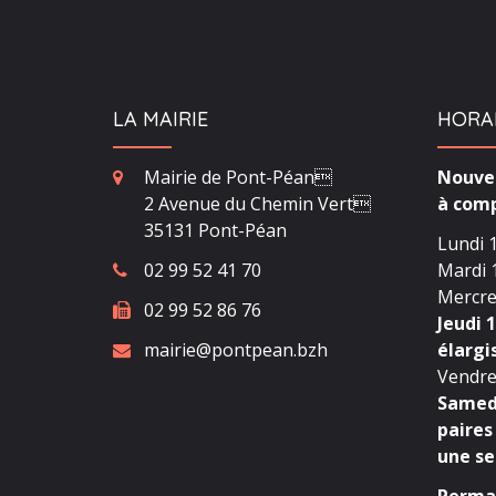
LA MAIRIE
HORA
Mairie de Pont-Péan
Nouvea
2 Avenue du Chemin Vert
à comp
35131 Pont-Péan
Lundi 1
02 99 52 41 70
Mardi 1
Mercred
02 99 52 86 76
Jeudi 1
mairie@pontpean.bzh
élargi
Vendred
Samedi
paires
une se