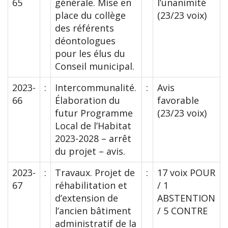
65
générale. Mise en
l’unanimité
place du collège
(23/23 voix)
des référents
déontologues
pour les élus du
Conseil municipal.
2023-
:
Intercommunalité.
:
Avis
66
Élaboration du
favorable
futur Programme
(23/23 voix)
Local de l’Habitat
2023-2028 – arrêt
du projet – avis.
2023-
:
Travaux. Projet de
:
17 voix POUR
67
réhabilitation et
/ 1
d’extension de
ABSTENTION
l’ancien bâtiment
/ 5 CONTRE
administratif de la