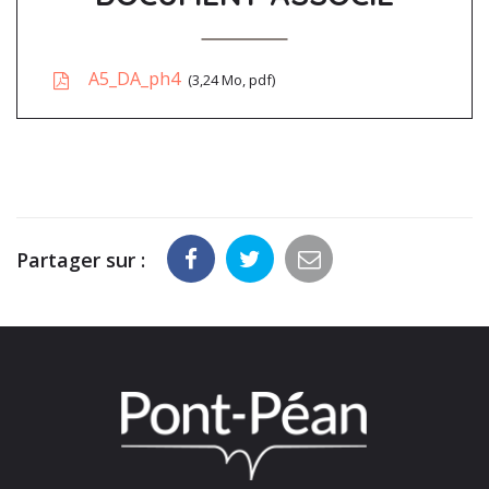
A5_DA_ph4
3,24
Mo
, pdf
Partager sur :