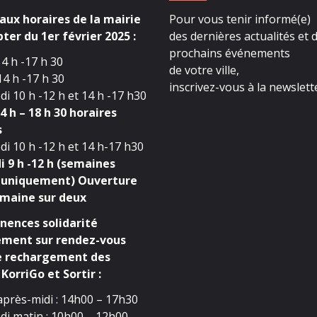
ux horaires de la mairie
Pour vous tenir informé(e)
ter du 1er février 2025 :
des dernières actualités et 
prochains événements
4 h -17 h 30
de votre ville,
4 h -17 h 30
inscrivez-vous à la newslette
i 10 h -12 h et 14 h -17 h30
4 h – 18 h 30 horaires
s
i 10 h -12 h et 14 h-17 h30
 9 h -12 h (semaines
 uniquement) Ouverture
maine sur deux
ences solidarité
ment sur rendez-vous
e rechargement des
KorriGo et Sortir :
après-midi : 14h00 – 17h30
di matin : 10h00 – 12h00