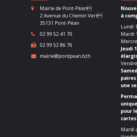
Mairie de Pont-Péan
Nouvea
2 Avenue du Chemin Vert
à comp
35131 Pont-Péan
Lundi 1
02 99 52 41 70
Mardi 1
Mercred
02 99 52 86 76
Jeudi 1
mairie@pontpean.bzh
élargi
Vendred
Samedi
paires
une se
Perman
unique
pour l
cartes 
Mardi 
Vendre