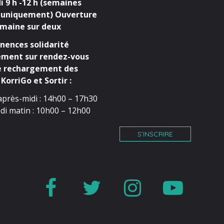
 9 h -12 h (semaines
 uniquement) Ouverture
maine sur deux
ences solidarité
ment sur rendez-vous
e rechargement des
KorriGo et Sortir :
après-midi : 14h00 – 17h30
di matin : 10h00 – 12h00
S’INSCRIRE
Lien
Lien
Lien
Lien
vers
vers
vers
vers