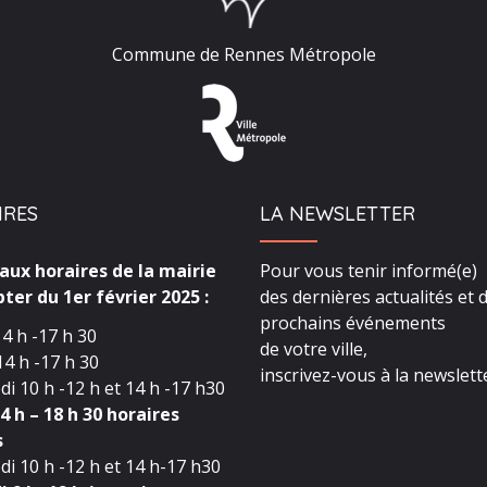
Commune de Rennes Métropole
IRES
LA NEWSLETTER
ux horaires de la mairie
Pour vous tenir informé(e)
ter du 1er février 2025 :
des dernières actualités et 
prochains événements
4 h -17 h 30
de votre ville,
4 h -17 h 30
inscrivez-vous à la newslette
i 10 h -12 h et 14 h -17 h30
4 h – 18 h 30 horaires
s
i 10 h -12 h et 14 h-17 h30