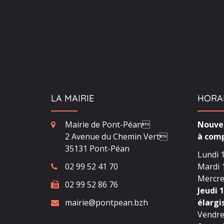
LA MAIRIE
HORA
Mairie de Pont-Péan
Nouvea
2 Avenue du Chemin Vert
à comp
35131 Pont-Péan
Lundi 1
02 99 52 41 70
Mardi 1
Mercred
02 99 52 86 76
Jeudi 1
mairie@pontpean.bzh
élargi
Vendred