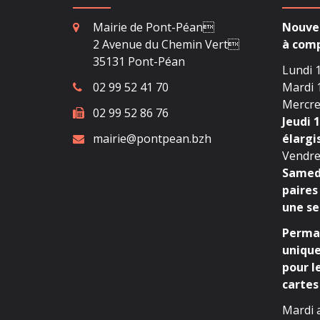
Mairie de Pont-Péan
Nouvea
2 Avenue du Chemin Vert
à comp
35131 Pont-Péan
Lundi 1
02 99 52 41 70
Mardi 1
Mercred
02 99 52 86 76
Jeudi 1
mairie@pontpean.bzh
élargi
Vendred
Samedi
paires
une se
Perman
unique
pour l
cartes 
Mardi 