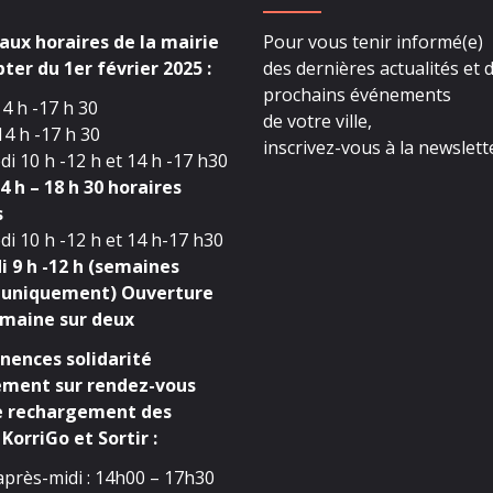
ux horaires de la mairie
Pour vous tenir informé(e)
ter du 1er février 2025 :
des dernières actualités et 
prochains événements
4 h -17 h 30
de votre ville,
4 h -17 h 30
inscrivez-vous à la newslette
i 10 h -12 h et 14 h -17 h30
4 h – 18 h 30 horaires
s
i 10 h -12 h et 14 h-17 h30
 9 h -12 h (semaines
 uniquement) Ouverture
maine sur deux
ences solidarité
ment sur rendez-vous
e rechargement des
KorriGo et Sortir :
après-midi : 14h00 – 17h30