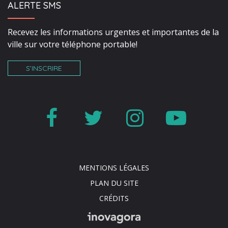
ALERTE SMS
Recevez les informations urgentes et importantes de la
ville sur votre téléphone portable!
S’INSCRIRE
Lien
Lien
Lien
Lien
vers
vers
vers
vers
le
le
le
la
MENTIONS LÉGALES
compte
compte
compte
cha
PLAN DU SITE
Facebook
Twitter
Instagr
You
CRÉDITS