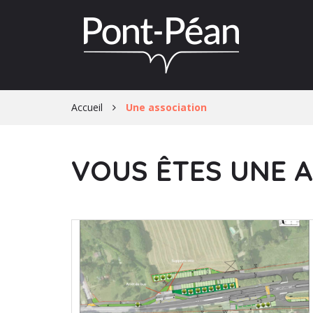
Gestion des traceurs
Accueil
Une association
VOUS ÊTES UNE 