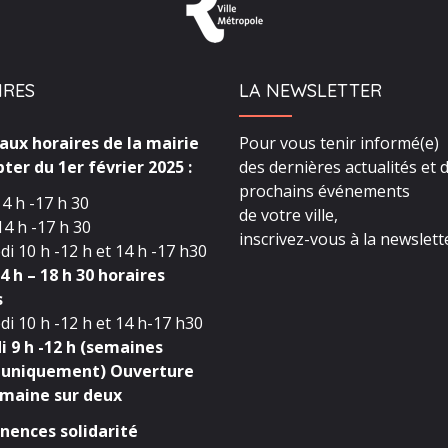
IRES
LA NEWSLETTER
ux horaires de la mairie
Pour vous tenir informé(e)
ter du 1er février 2025 :
des dernières actualités et 
prochains événements
4 h -17 h 30
de votre ville,
4 h -17 h 30
inscrivez-vous à la newslette
i 10 h -12 h et 14 h -17 h30
4 h – 18 h 30 horaires
s
i 10 h -12 h et 14 h-17 h30
 9 h -12 h (semaines
 uniquement) Ouverture
maine sur deux
ences solidarité