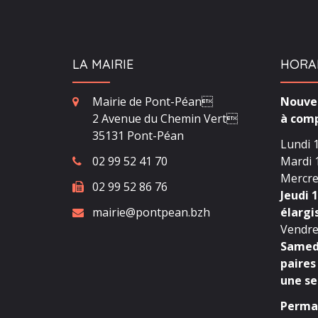
LA MAIRIE
HORA
Mairie de Pont-Péan
Nouvea
2 Avenue du Chemin Vert
à comp
35131 Pont-Péan
Lundi 1
02 99 52 41 70
Mardi 1
Mercred
02 99 52 86 76
Jeudi 1
mairie@pontpean.bzh
élargi
Vendred
Samedi
paires
une se
Perman