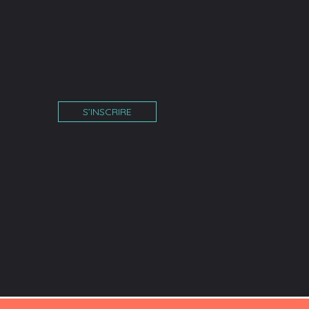
S’INSCRIRE
îne
am
tube