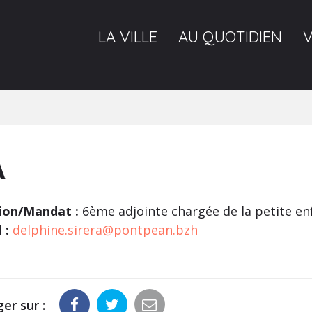
LA VILLE
AU QUOTIDIEN
A
ion/Mandat :
6ème adjointe chargée de la petite enf
 :
delphine.sirera@pontpean.bzh
er sur :