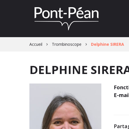
Gestion des traceurs
Accueil
Trombinoscope
Delphine SIRERA
DELPHINE SIRER
Fonct
E-mail
Partag