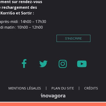
ment sur rendez-vous
e rechargement des
KorriGo et Sortir :
après-midi : 14h00 – 17h30
di matin : 10h00 – 12h00
S’INSCRIRE
Lien
Lien
Lien
Lien
vers
vers
vers
vers
le
le
le
la
compte
compte
compte
cha
MENTIONS LÉGALES
PLAN DU SITE
CRÉDITS
Facebook
Twitter
Instagr
You