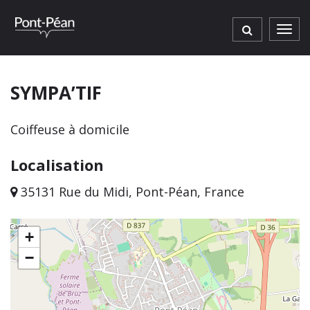
Gestion des traceurs
Men
SYMPA’TIF
Coiffeuse à domicile
Localisation
35131 Rue du Midi, Pont-Péan, France
+
−