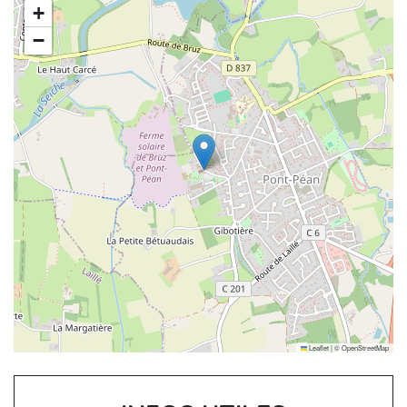
+
−
Leaflet
|
©
OpenStreetMap