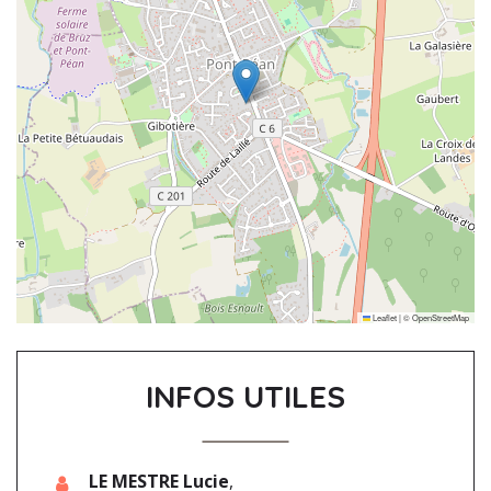
Leaflet
|
©
OpenStreetMap
INFOS UTILES
LE MESTRE Lucie
,