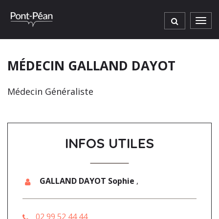
Gestion des traceurs
Men
MÉDECIN GALLAND DAYOT
Médecin Généraliste
INFOS UTILES
GALLAND DAYOT Sophie
,
02 99 52 44 44