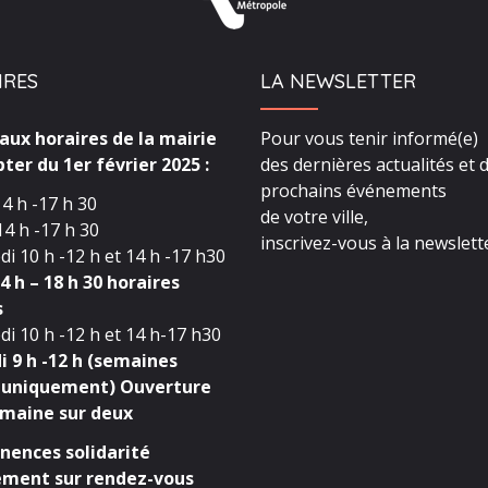
IRES
LA NEWSLETTER
ux horaires de la mairie
Pour vous tenir informé(e)
ter du 1er février 2025 :
des dernières actualités et 
prochains événements
4 h -17 h 30
de votre ville,
4 h -17 h 30
inscrivez-vous à la newslette
i 10 h -12 h et 14 h -17 h30
4 h – 18 h 30 horaires
s
i 10 h -12 h et 14 h-17 h30
 9 h -12 h (semaines
 uniquement) Ouverture
maine sur deux
ences solidarité
ment sur rendez-vous