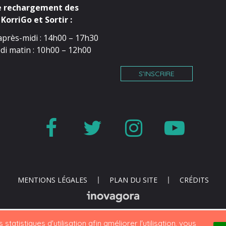
e rechargement des
KorriGo et Sortir :
après-midi : 14h00 – 17h30
di matin : 10h00 – 12h00
S’INSCRIRE
Lien
Lien
Lien
Lien
vers
vers
vers
vers
le
le
le
la
compte
compte
compte
cha
MENTIONS LÉGALES
PLAN DU SITE
CRÉDITS
Facebook
Twitter
Instagr
You
statistiques d'utilisation afin améliorer l'utilisation, vous