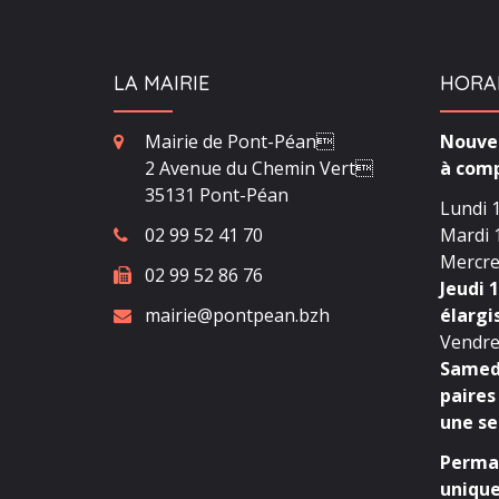
LA MAIRIE
HORA
Mairie de Pont-Péan
Nouvea
2 Avenue du Chemin Vert
à comp
35131 Pont-Péan
Lundi 1
02 99 52 41 70
Mardi 1
Mercred
02 99 52 86 76
Jeudi 1
mairie@pontpean.bzh
élargi
Vendred
Samedi
paires
une se
Perman
unique