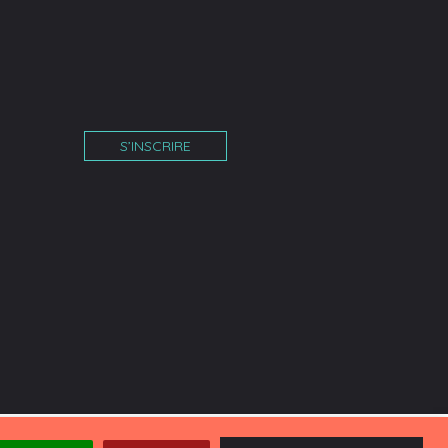
S’INSCRIRE
îne
am
tube