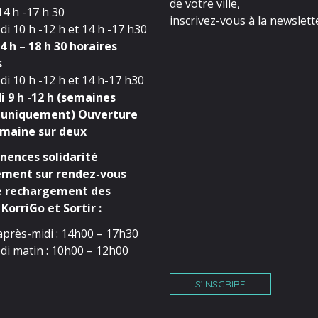
de votre ville,
4 h -17 h 30
inscrivez-vous à la newslette
i 10 h -12 h et 14 h -17 h30
4 h – 18 h 30 horaires
s
i 10 h -12 h et 14 h-17 h30
 9 h -12 h (semaines
 uniquement) Ouverture
maine sur deux
ences solidarité
ment sur rendez-vous
e rechargement des
KorriGo et Sortir :
après-midi : 14h00 – 17h30
di matin : 10h00 – 12h00
S’INSCRIRE