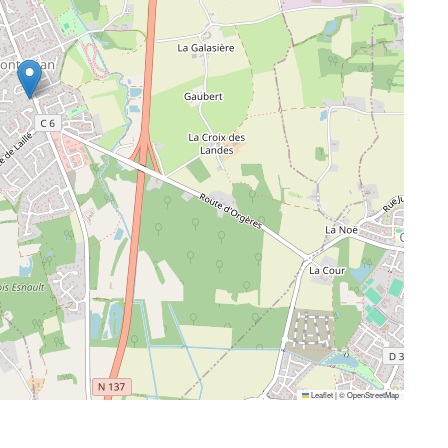
Leaflet
|
©
OpenStreetMap