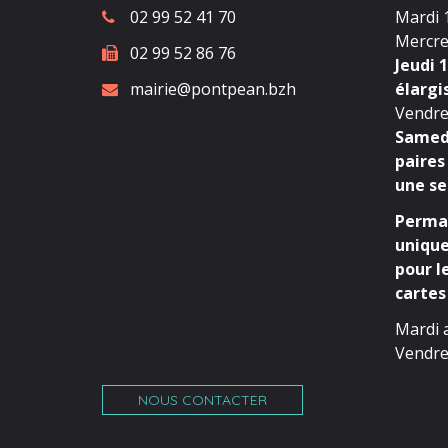
02 99 52 41 70
Mardi 1
Mercred
02 99 52 86 76
Jeudi 1
mairie@pontpean.bzh
élargi
Vendred
Samedi
paires
une se
Perman
unique
pour l
cartes 
Mardi 
Vendre
NOUS CONTACTER