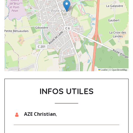
Leaflet
|
©
OpenStreetMap
INFOS UTILES
AZE Christian
,