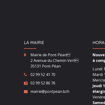
LA MAIRIE
HORA
Mairie de Pont-Péan
Nouvea
2 Avenue du Chemin Vert
à comp
35131 Pont-Péan
Lundi 1
02 99 52 41 70
Mardi 1
Mercred
02 99 52 86 76
Jeudi 1
mairie@pontpean.bzh
élargi
Vendred
Samedi