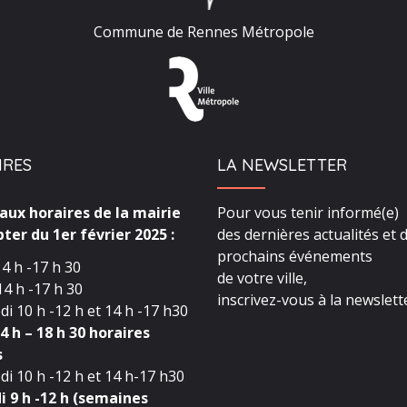
Commune de Rennes Métropole
IRES
LA NEWSLETTER
ux horaires de la mairie
Pour vous tenir informé(e)
ter du 1er février 2025 :
des dernières actualités et 
prochains événements
4 h -17 h 30
de votre ville,
4 h -17 h 30
inscrivez-vous à la newslette
i 10 h -12 h et 14 h -17 h30
4 h – 18 h 30 horaires
s
i 10 h -12 h et 14 h-17 h30
 9 h -12 h (semaines