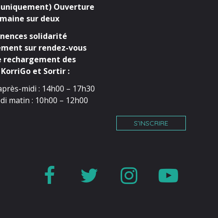
 uniquement) Ouverture
maine sur deux
ences solidarité
ment sur rendez-vous
e rechargement des
KorriGo et Sortir :
après-midi : 14h00 – 17h30
di matin : 10h00 – 12h00
S’INSCRIRE
Lien
Lien
Lien
Lien
vers
vers
vers
vers
le
le
le
la