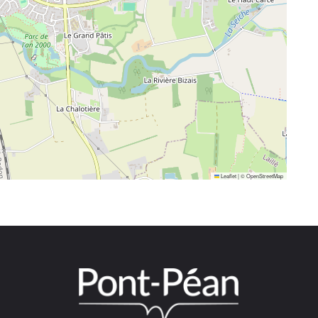
Leaflet
|
©
OpenStreetMap