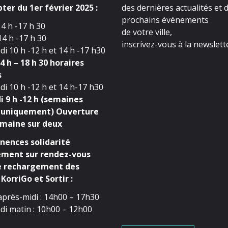
ter du 1er février 2025 :
des dernières actualités et 
prochains événements
4 h -17 h 30
de votre ville,
4 h -17 h 30
inscrivez-vous à la newslette
i 10 h -12 h et 14 h -17 h30
4 h – 18 h 30 horaires
s
i 10 h -12 h et 14 h-17 h30
 9 h -12 h (semaines
 uniquement) Ouverture
maine sur deux
ences solidarité
ment sur rendez-vous
e rechargement des
KorriGo et Sortir :
après-midi : 14h00 – 17h30
di matin : 10h00 – 12h00