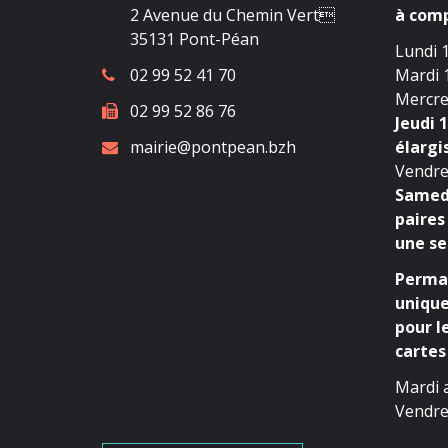
2 Avenue du Chemin Vert
à comp
35131 Pont-Péan
Lundi 1
02 99 52 41 70
Mardi 1
Mercred
02 99 52 86 76
Jeudi 1
mairie@pontpean.bzh
élargi
Vendred
Samedi
paires
une se
Perman
unique
pour l
cartes 
Mardi 
Vendre