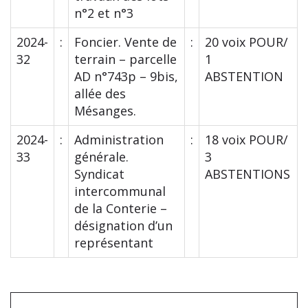
n°2 et n°3
2024-
:
Foncier. Vente de
:
20 voix POUR/
32
terrain – parcelle
1
AD n°743p – 9bis,
ABSTENTION
allée des
Mésanges.
2024-
:
Administration
:
18 voix POUR/
33
générale.
3
Syndicat
ABSTENTIONS
intercommunal
de la Conterie –
désignation d’un
représentant