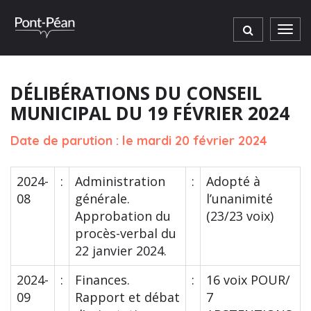
Gestion des traceurs
Men
DÉLIBÉRATIONS DU CONSEIL
MUNICIPAL DU 19 FÉVRIER 2024
Date de parution : le mardi 20 février 2024
2024-
:
Administration
:
Adopté à
08
générale.
l’unanimité
Approbation du
(23/23 voix)
procès-verbal du
22 janvier 2024.
2024-
:
Finances.
:
16 voix POUR/
09
Rapport et débat
7