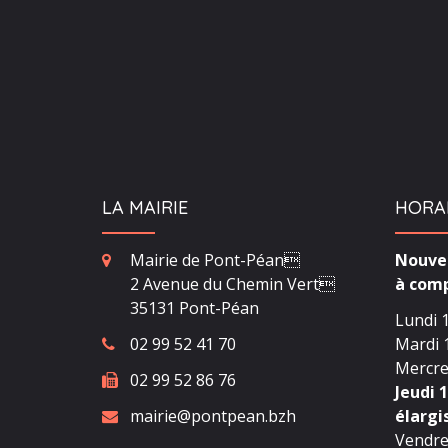
LA MAIRIE
HORA
Mairie de Pont-Péan
Nouvea
2 Avenue du Chemin Vert
à comp
35131 Pont-Péan
Lundi 1
02 99 52 41 70
Mardi 1
Mercred
02 99 52 86 76
Jeudi 1
mairie@pontpean.bzh
élargi
Vendred