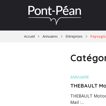
Gestion des traceurs
Accueil
Annuaires
Entreprises
Paysagis
Catégor
ANNUAIRE
THEBAULT Mot
THEBAULT Motocul
Mail :...