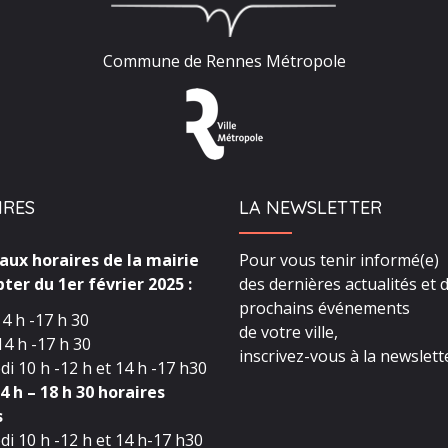
Commune de Rennes Métropole
IRES
LA NEWSLETTER
ux horaires de la mairie
Pour vous tenir informé(e)
ter du 1er février 2025 :
des dernières actualités et 
prochains événements
4 h -17 h 30
de votre ville,
4 h -17 h 30
inscrivez-vous à la newslette
i 10 h -12 h et 14 h -17 h30
4 h – 18 h 30 horaires
s
i 10 h -12 h et 14 h-17 h30