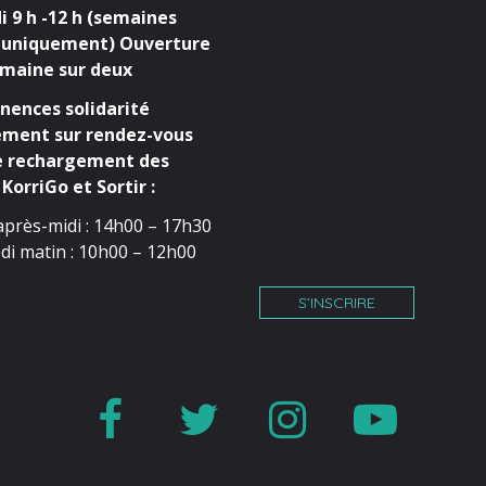
 9 h -12 h (semaines
 uniquement) Ouverture
maine sur deux
ences solidarité
ment sur rendez-vous
e rechargement des
KorriGo et Sortir :
après-midi : 14h00 – 17h30
di matin : 10h00 – 12h00
S’INSCRIRE
Lien
Lien
Lien
Lien
vers
vers
vers
vers