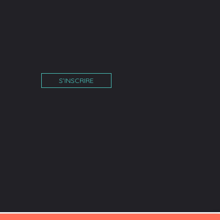
S’INSCRIRE
îne
am
tube