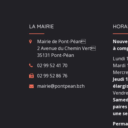
LA MAIRIE
HORA
Mairie de Pont-Péan
Nouvea
2 Avenue du Chemin Vert
à comp
35131 Pont-Péan
Lundi 1
02 99 52 41 70
Mardi 1
Mercred
02 99 52 86 76
Jeudi 1
mairie@pontpean.bzh
élargi
Vendred
Samedi
paires
une se
Perman