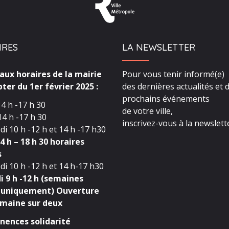
IRES
LA NEWSLETTER
ux horaires de la mairie
Pour vous tenir informé(e)
ter du 1er février 2025 :
des dernières actualités et 
prochains événements
4 h -17 h 30
de votre ville,
4 h -17 h 30
inscrivez-vous à la newslette
i 10 h -12 h et 14 h -17 h30
4 h – 18 h 30 horaires
s
i 10 h -12 h et 14 h-17 h30
 9 h -12 h (semaines
 uniquement) Ouverture
maine sur deux
ences solidarité