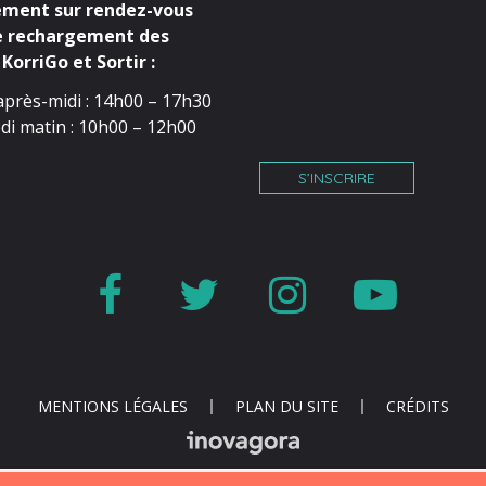
ment sur rendez-vous
e rechargement des
KorriGo et Sortir :
après-midi : 14h00 – 17h30
di matin : 10h00 – 12h00
S’INSCRIRE
Lien
Lien
Lien
Lien
vers
vers
vers
vers
le
le
le
la
compte
compte
compte
cha
MENTIONS LÉGALES
PLAN DU SITE
CRÉDITS
Facebook
Twitter
Instagr
You