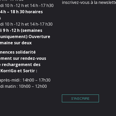
inscrivez-vous à la newslette
i 10 h -12 h et 14 h -17 h30
4 h – 18 h 30 horaires
s
i 10 h -12 h et 14 h-17 h30
 9 h -12 h (semaines
 uniquement) Ouverture
maine sur deux
ences solidarité
ment sur rendez-vous
e rechargement des
KorriGo et Sortir :
après-midi : 14h00 – 17h30
di matin : 10h00 – 12h00
S’INSCRIRE