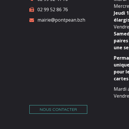
Mercred
02 99 52 86 76
Jeudi 1
mairie@pontpean.bzh
élargi
Vendred
Samedi
paires
une se
Perman
unique
pour l
cartes 
Mardi 
Vendre
NOUS CONTACTER