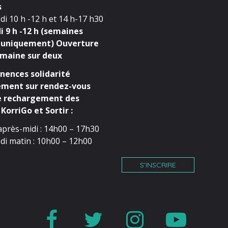
s
i 10 h -12 h et 14 h-17 h30
 9 h -12 h (semaines
 uniquement) Ouverture
maine sur deux
ences solidarité
ment sur rendez-vous
e rechargement des
KorriGo et Sortir :
après-midi : 14h00 – 17h30
di matin : 10h00 – 12h00
S’INSCRIRE
Lien
Lien
Lien
Lien