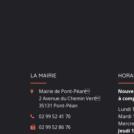
LA MAIRIE
HORA
Mairie de Pont-Péan
Nouvea
2 Avenue du Chemin Vert
à comp
35131 Pont-Péan
Lundi 1
02 99 52 41 70
Mardi 1
Mercred
02 99 52 86 76
Jeudi 1