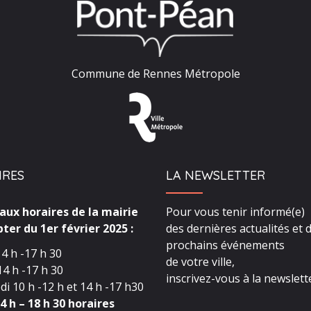
Commune de Rennes Métropole
IRES
LA NEWSLETTER
ux horaires de la mairie
Pour vous tenir informé(e)
ter du 1er février 2025 :
des dernières actualités et 
prochains événements
4 h -17 h 30
de votre ville,
4 h -17 h 30
inscrivez-vous à la newslette
i 10 h -12 h et 14 h -17 h30
4 h – 18 h 30 horaires