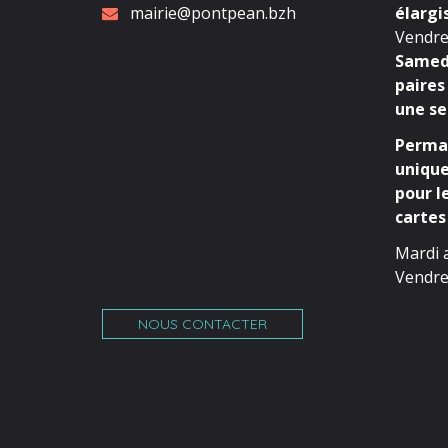
mairie@pontpean.bzh
élargi
Vendred
Samedi
paires
une se
Perman
unique
pour l
cartes 
Mardi 
Vendre
NOUS CONTACTER