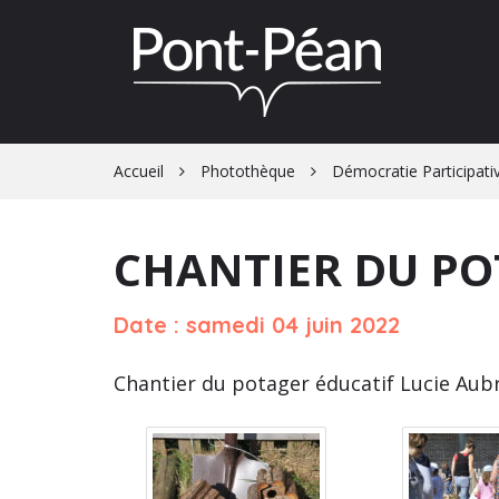
Gestion des traceurs
Accueil
Photothèque
Démocratie Participati
CHANTIER DU PO
Date : samedi 04 juin 2022
Chantier du potager éducatif Lucie Aubr