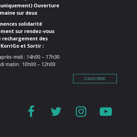
 uniquement) Ouverture
maine sur deux
ences solidarité
ment sur rendez-vous
e rechargement des
KorriGo et Sortir :
après-midi : 14h00 – 17h30
di matin : 10h00 – 12h00
S’INSCRIRE
Lien
Lien
Lien
Lien
vers
vers
vers
vers
le
le
le
la