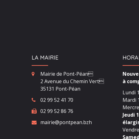
LA MAIRIE
HORA
Mairie de Pont-Péan
Nouvea
2 Avenue du Chemin Vert
à comp
35131 Pont-Péan
Lundi 1
02 99 52 41 70
Mardi 1
Mercred
02 99 52 86 76
Jeudi 1
mairie@pontpean.bzh
élargi
Vendred
Samedi