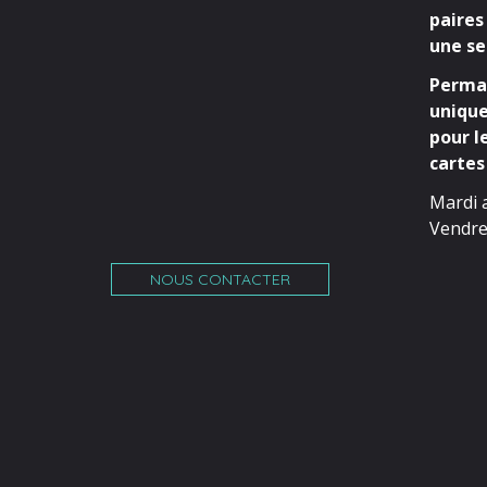
paires
une se
Perman
unique
pour l
cartes 
Mardi 
Vendre
NOUS CONTACTER