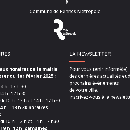
Commune de Rennes Métropole
IRES
LA NEWSLETTER
ux horaires de la mairie
Pour vous tenir informé(e)
ter du 1er février 2025 :
des dernières actualités et 
prochains événements
4 h -17 h 30
de votre ville,
4 h -17 h 30
inscrivez-vous à la newslette
i 10 h -12 h et 14 h -17 h30
4 h – 18 h 30 horaires
s
i 10 h -12 h et 14 h-17 h30
 9 h -12 h (semaines