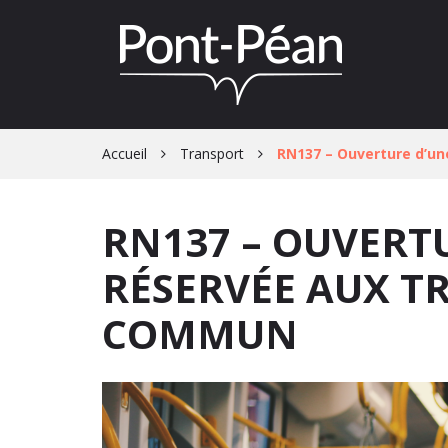
Gestion des traceurs
Accueil
Transport
RN137 – Ouverture d’un
RN137 – OUVERT
RÉSERVÉE AUX T
COMMUN