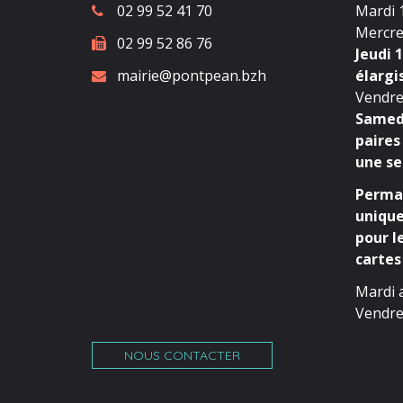
02 99 52 41 70
Mardi 1
Mercred
02 99 52 86 76
Jeudi 1
mairie@pontpean.bzh
élargi
Vendred
Samedi
paires
une se
Perman
unique
pour l
cartes 
Mardi 
Vendre
NOUS CONTACTER