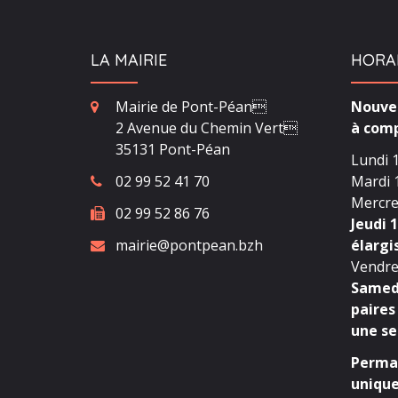
LA MAIRIE
HORA
Mairie de Pont-Péan
Nouvea
2 Avenue du Chemin Vert
à comp
35131 Pont-Péan
Lundi 1
02 99 52 41 70
Mardi 1
Mercred
02 99 52 86 76
Jeudi 1
mairie@pontpean.bzh
élargi
Vendred
Samedi
paires
une se
Perman
unique