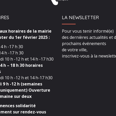
IRES
LA NEWSLETTER
ux horaires de la mairie
Pour vous tenir informé(e)
ter du 1er février 2025 :
des dernières actualités et 
prochains événements
4 h -17 h 30
de votre ville,
4 h -17 h 30
inscrivez-vous à la newslette
i 10 h -12 h et 14 h -17 h30
4 h – 18 h 30 horaires
s
i 10 h -12 h et 14 h-17 h30
 9 h -12 h (semaines
 uniquement) Ouverture
maine sur deux
ences solidarité
ment sur rendez-vous