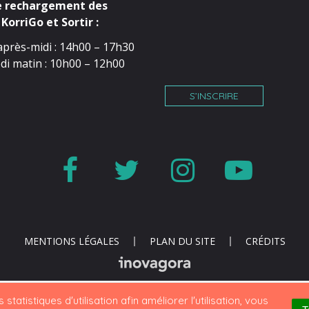
e rechargement des
KorriGo et Sortir :
après-midi : 14h00 – 17h30
di matin : 10h00 – 12h00
S’INSCRIRE
Lien
Lien
Lien
Lien
vers
vers
vers
vers
le
le
le
la
compte
compte
compte
cha
MENTIONS LÉGALES
PLAN DU SITE
CRÉDITS
Facebook
Twitter
Instagr
You
statistiques d'utilisation afin améliorer l'utilisation, vous