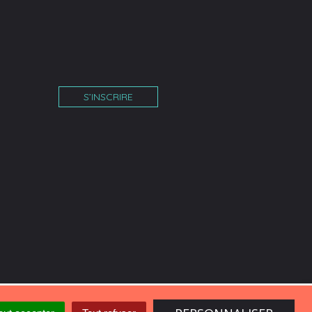
S’INSCRIRE
îne
am
tube